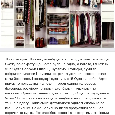
Жив був одяг. Жив не де-небудь, а в шафі, де мав своє місце.
Скажу по-секрету,що шафа була не одна, а багато, і в кожній
жив Одяг. Сорочки і штанці, курточки і гольфи, сукні та
спіднички, маєчки і трусики, шорти та джинси – кожен чекав
коли його веселі господарі одягнуть свій Одяг на себе. Адже
приємно покрасуватися один перед одним кольором,
фасоном, розміром, різними застібками, гудзиками та
пасками. Однак частенько бувало так, що Одяг засмучувався.
Чому? Бо його тягали й кидали недбало на стільці, лавки, а
то і на підлогу. Найбільше діставалося одягові хлопчика по
імені Василько. Саме Василько після прогулянки залишав
сорочки та куртки без застібок, штанці з протертими колінами.