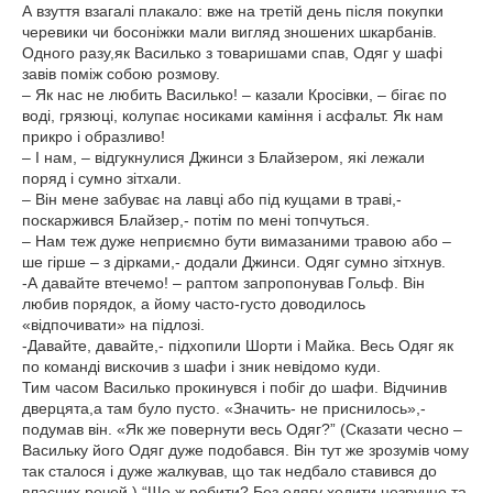
А взуття взагалі плакало: вже на третій день після покупки
черевики чи босоніжки мали вигляд зношених шкарбанів.
Одного разу,як Василько з товаришами спав, Одяг у шафі
завів поміж собою розмову.
– Як нас не любить Василько! – казали Кросівки, – бігає по
воді, грязюці, колупає носиками каміння і асфальт. Як нам
прикро і образливо!
– І нам, – відгукнулися Джинси з Блайзером, які лежали
поряд і сумно зітхали.
– Він мене забуває на лавці або під кущами в траві,-
поскаржився Блайзер,- потім по мені топчуться.
– Нам теж дуже неприємно бути вимазаними травою або –
ше гірше – з дірками,- додали Джинси. Одяг сумно зітхнув.
-А давайте втечемо! – раптом запропонував Гольф. Він
любив порядок, а йому часто-густо доводилось
«відпочивати» на підлозі.
-Давайте, давайте,- підхопили Шорти і Майка. Весь Одяг як
по команді вискочив з шафи і зник невідомо куди.
Тим часом Василько прокинувся і побіг до шафи. Відчинив
дверцята,а там було пусто. «Значить- не приснилось»,-
подумав він. «Як же повернути весь Одяг?” (Сказати чесно –
Васильку його Одяг дуже подобався. Він тут же зрозумів чому
так сталося і дуже жалкував, що так недбало ставився до
власних речей.) “Що ж робити? Без одягу ходити незручно та