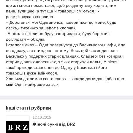
ще ж і спеки немає такої, щоб роздягнутому ходити, тим
паче, вулицею, а тут ще й товариші сміються»,-
розмірковував хлопчина.
– Дорогенькі мої Одяганочки, поверніться до мене, будь
ласка,- тихенько зашепотів хлопчик.
-Я ніколи-ніколи не буду вас кривдити, буду берегти і
доглядати – обіцяю.
І сталося диво – Одяг повернувся до Василькової шафи, але
не одразу, а за тиждень по тому. Весь цей час ходив наш
Василько у подертих старих штанцях, блайзері без козирка і
старих дірявих черевиках, з яких стирчали пальці.А після
такої пригоди ставлення до Одягу у Василька і його
товаришів дуже змінилося.
Хлопчик дотримав свого слова – завжди доглядав і дбав про
свій Одяг найкраще за всіх.
Інші статті рубрики
12.10.2015
Жіночі сукні від BRZ