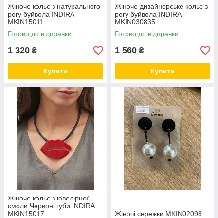
Жіноче кольє з натурального
Жіноче дизайнерське кольє з
рогу буйвола INDIRA
рогу буйвола INDIRA
MKIN15011
MKIN030835
Готово до відправки
Готово до відправки
1 320
1 560
₴
₴
Купити
Купити
Жіноче кольє з ювелірної
смоли Червоні губи INDIRA
MKIN15017
Жіночі сережки MKIN02098