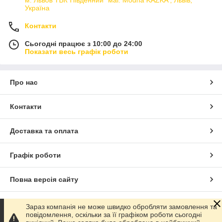
м. Львов ТВК"Південний" маг. Modna KAZKA , Львів,
Україна
Контакти
Сьогодні працює з 10:00 до 24:00
Показати весь графік роботи
Про нас
Контакти
Доставка та оплата
Графік роботи
Повна версія сайту
Сайт створено на маркетплейсі
Prom.ua
Зараз компанія не може швидко обробляти замовлення та
повідомлення, оскільки за її графіком роботи сьогодні