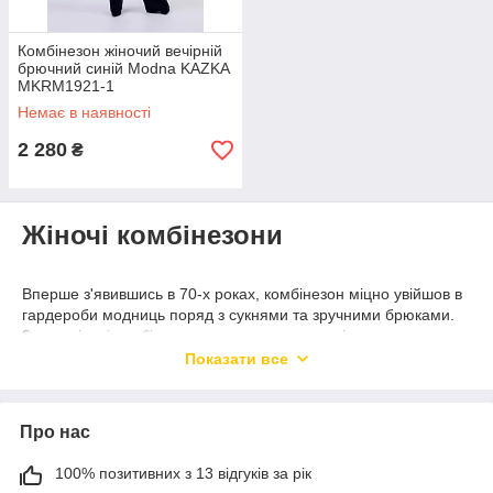
Комбінезон жіночий вечірній
брючний синій Modna KAZKA
MKRM1921-1
Немає в наявності
2 280
₴
Жіночі комбінезони
Вперше з'явившись в 70-х роках, комбінезон міцно увійшов в
гардероби модниць поряд з сукнями та зручними брюками.
Зараз жіночі комбінезони можна носити не тільки як
повсякденний одяг, але як вечірній та святкове вбрання.
Показати все
Будучи самодостатньою одягом, даний елемент жіночого
гардеробу легко обігрується деталями і аксесуарами, такими
як стильні сумки та елегантні прикраси. Модний жіночий
Про нас
комбінезон можна купити в якості наряду для урочистого
випадку. Зручна і елегантна, він дозволить вам бути в центрі
100% позитивних з 13 відгуків за рік
уваги на будь-якому заході.