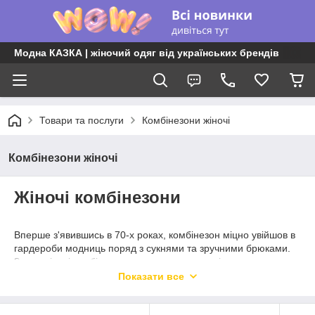
Модна КАЗКА | жіночий одяг від українських брендів
Товари та послуги
Комбінезони жіночі
Комбінезони жіночі
Жіночі комбінезони
Вперше з'явившись в 70-х роках, комбінезон міцно увійшов в
гардероби модниць поряд з сукнями та зручними брюками.
Зараз жіночі комбінезони можна носити не тільки як
повсякденний одяг, але як вечірній та святкове вбрання.
Показати все
Будучи самодостатньою одягом, даний елемент жіночого
гардеробу легко обігрується деталями і аксесуарами, такими