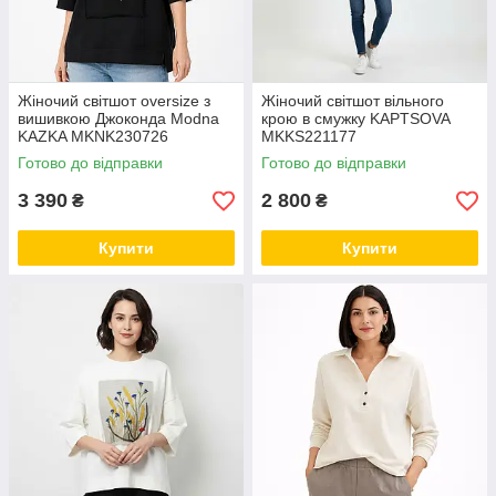
Жіночий світшот oversize з
Жіночий світшот вільного
вишивкою Джоконда Modna
крою в смужку KAPTSOVA
KAZKA MKNK230726
MKKS221177
Готово до відправки
Готово до відправки
3 390
2 800
₴
₴
Купити
Купити