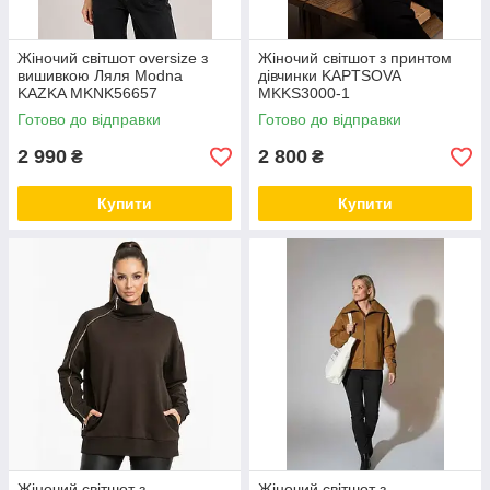
Жіночий світшот oversize з
Жіночий світшот з принтом
вишивкою Ляля Modna
дівчинки KAPTSOVA
KAZKA MKNK56657
MKKS3000-1
Готово до відправки
Готово до відправки
2 990
2 800
₴
₴
Купити
Купити
Жіночий світшот з
Жіночий світшот з