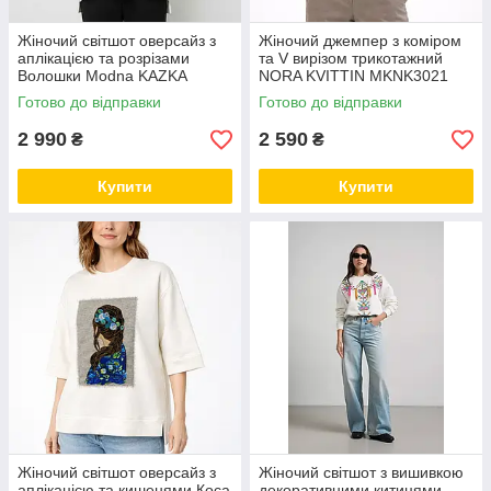
Жіночий світшот оверсайз з
Жіночий джемпер з коміром
аплікацією та розрізами
та V вирізом трикотажний
Волошки Modna KAZKA
NORA KVITTIN MKNK3021
MKNK03430
Готово до відправки
Готово до відправки
2 990
2 590
₴
₴
Купити
Купити
Жіночий світшот оверсайз з
Жіночий світшот з вишивкою
аплікацією та кишенями Коса
декоративними китицями