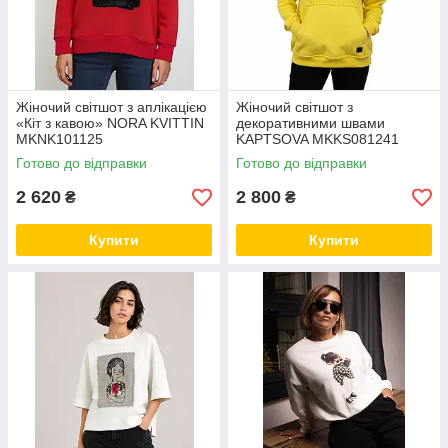
Жіночий світшот з аплікацією
Жіночий світшот з
«Кіт з кавою» NORA KVITTIN
декоративними швами
MKNK101125
KAPTSOVA MKKS081241
Готово до відправки
Готово до відправки
2 620
2 800
₴
₴
Купити
Купити