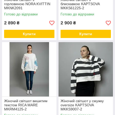
горловиною NORA KVITTIN
блискавкою KAPTSOVA
MKNK2091
MKKS61225-2
Готово до відправки
Готово до відправки
2 890
2 900
₴
₴
Купити
Купити
Жіночий світшот вишитим
Жіночий світшот у смужку
текстом RICA MARE
oversize KAPTSOVA
MKRM4125-2
MKKS9007-2