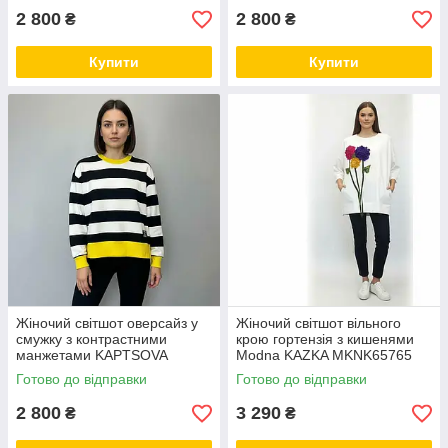
2 800
2 800
₴
₴
Купити
Купити
Жіночий світшот оверсайз у
Жіночий світшот вільного
смужку з контрастними
крою гортензія з кишенями
манжетами KAPTSOVA
Modna KAZKA MKNK65765
MKKS060227
Готово до відправки
Готово до відправки
2 800
3 290
₴
₴