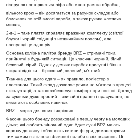
візерунок повторюється ліфа або є контрастна обробка;
вільного крою – він досягається за рахунок складок або
блискавок по всій висоті вироби, а також рукава «летюча
миша»;
2-в-1 – таке плаття справляє враження комплекту (світлої
блузки і чорній спідниці з незвичайним поясом), але
насправді це одна річ.
Основна колірна палітра бренду BRZ – стримані тони,
прийнятні в будь-якій ситуації. Це класичні чорний, білий,
бежевий, сірий. Однак у деяких виробах присутні і більш
яскраві відтінки – бірюзовий, зелений, м'ятний.
Тканина для цього одягу – як правило, поліестер з
еластаном. Такий склад дозволяє речам не м'ятися в процесі
експлуатації, а також забезпечує комфорт при носінні. Догляд
за сукнями дуже простий – звичайні прання і прасування, не
вимагають особливих навичок.
BRZ – марка для юних і чарівних
Фасони цього бренду розраховані в першу чергу на молодих
дівчат, які люблять жіночний одяг. Адже сукні BRZ мають
коротку довжину і облягають вигини фігури, демонструючи
тим самим всі гідності фізичної подоби своїх власниць. Ці