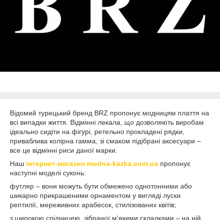
Відомий турецький бренд BRZ пропонує модницям плаття на
всі випадки життя. Відмінні лекала, що дозволяють виробам
ідеально сидіти на фігурі, ретельно прокладені рядки,
приваблива колірна гамма, зі смаком підібрані аксесуари –
все це відмінні риси даної марки.
Наш
інтернет-магазин modna-kazka.com.ua
пропонує
наступні моделі суконь:
футляр – вони можуть бути обмежено однотонними або
шикарно прикрашеними орнаментом у вигляді луски
рептилії, мереживних арабесок, стилізованих квітів;
з широкою спідницею, зібраної м'якими складками – на ній