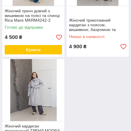
Жіночий тренч довгий з
вишивкою на поясі та спинці
Rica Mare MKRM4242-2
Жіночий трикотажний
кардиган з поясом,
Готово до відправки
вишивкою, бахромою та
натуральним камінням
4 500
Немає в наявності
₴
MODNA KAZKA MKSH1938/1
4 900
₴
Купити
Жіночий кардиган
трикотажний ТРЕНД MODNA