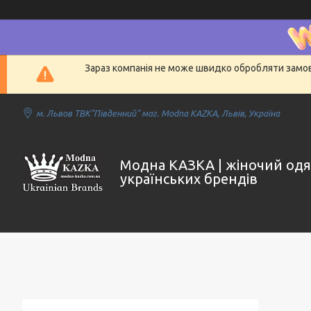
Зараз компанія не може швидко обробляти замовл
м. Львов ТВК"Південний" маг. Modna KAZKA, Львів, Україна
Модна КАЗКА | жіночий одя
українських брендів