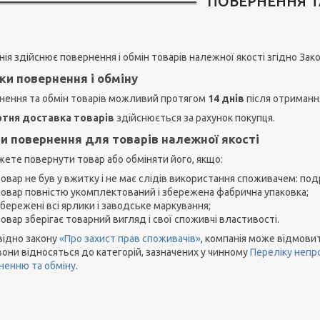
ПОВЕРНЕННЯ Т
ія здійснює повернення і обмін товарів належної якості згідно Зак
ки повернення і обміну
нення та обмін товарів можливий протягом
14 днів
після отриманн
тня доставка товарів
здійснюється за рахунок покупця.
и повернення для товарів належної якості
жете повернути товар або обміняти його, якщо:
овар не був у вжитку і не має слідів використання споживачем: подря
товар повністю укомплектований і збережена фабрична упаковка;
бережені всі ярлики і заводське маркування;
овар зберігає товарний вигляд і свої споживчі властивості.
відно закону
«Про захист прав споживачів»
, компанія може відмовит
они відносяться до категорій, зазначених у чинному
Переліку непр
ненню та обміну
.