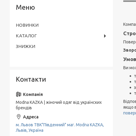
Компан
НОВИНКИ
Стро
КАТАЛОГ
Повер
ЗНИЖКИ
Зворо
Умов
Ви мо
т
Контакти
з
т
Відпо
Modna KAZKA | жіночий одяг від українских
якщо в
брендів
повер
м. Львов ТВК"Південний" маг. Modna KAZKA,
Львів, Україна