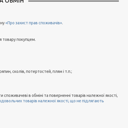
А ОБМІН
ону
«Про захист прав споживачів»
.
я товару покупцем.
пин, сколів, потертостей, плям і т.п.;
и споживачеві в обміні та поверненні товарів належної якості,
одовольчих товарів належної якості, що не підлягають