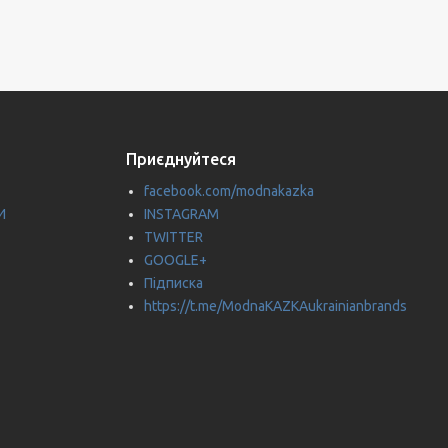
Приєднуйтеся
facebook.com/modnakazka
И
INSTAGRAM
TWITTER
GOOGLE+
Підписка
https://t.me/ModnaKAZKAukrainianbrands