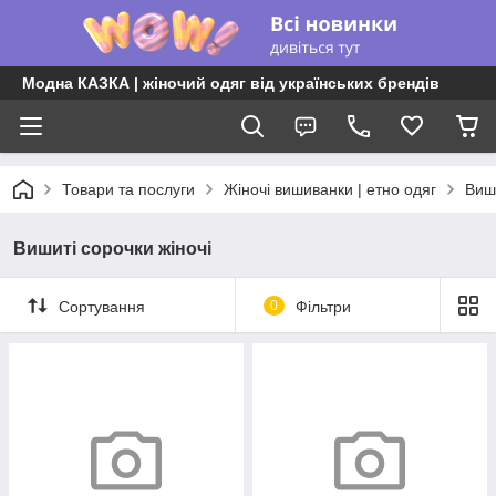
Модна КАЗКА | жіночий одяг від українських брендів
Товари та послуги
Жіночі вишиванки | етно одяг
Виши
Вишиті сорочки жіночі
Сортування
0
Фільтри