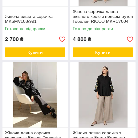
Жіноча сорочка лляна
Жіноча вишита сорочка
вільного крою з поясом Бутон
MKSMV108/991
Гобелен RICCO MKRC7004
Готово до відправки
Готово до відправки
2 700
4 800
₴
₴
Купити
Купити
Жіноча лляна сорочка
Жіноча лляна сорочка з
вишиванка Брауні Федеріка
вишивкою Бутон Волошки