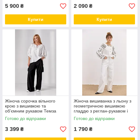
5 900
2 090
₴
₴
Купити
Купити
Жіноча сорочка вільного
Жіноча вишиванка з льону з
крою з вишивкою та
геометричною вишивкою
обʼємним рукавом Темза
гладдю з реглан-рукавом і
STYLE NIKA MKSN2357-03
ґудзиками ARJEN
Готово до відправки
Готово до відправки
MKAR35217-5
3 399
1 790
₴
₴