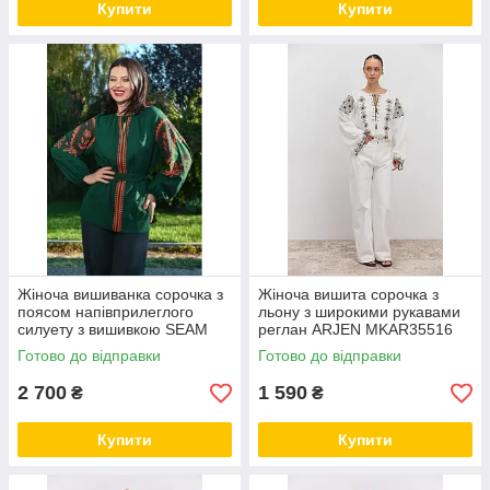
Купити
Купити
Жіноча вишиванка сорочка з
Жіноча вишита сорочка з
поясом напівприлеглого
льону з широкими рукавами
силуету з вишивкою SEAM
реглан ARJEN MKAR35516
MKSMV108/825
Готово до відправки
Готово до відправки
2 700
1 590
₴
₴
Купити
Купити