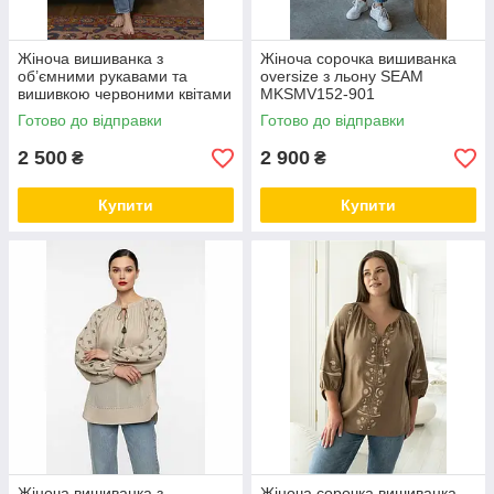
Жіноча вишиванка з
Жіноча сорочка вишиванка
об’ємними рукавами та
oversize з льону SEAM
вишивкою червоними квітами
MKSMV152-901
SEAM MKSMV151-144
Готово до відправки
Готово до відправки
2 500
2 900
₴
₴
Купити
Купити
Жіноча вишиванка з
Жіноча сорочка вишиванка