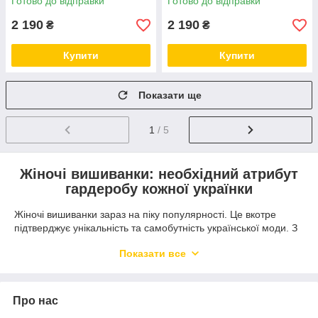
Готово до відправки
Готово до відправки
2 190
2 190
₴
₴
Купити
Купити
Показати ще
1
/ 5
Жіночі вишиванки: необхідний атрибут
гардеробу кожної українки
Жіночі вишиванки зараз на піку популярності. Це вкотре
підтверджує унікальність та самобутність української моди. З
огляду на обставини світові бренди впроваджують у свої
Показати все
колекції вишиті вироби. Зустріти одяг із ноткою української
культури можна у всьому світі!
Символічний орнамент має багато варіацій і таїть у собі
Про нас
глибоке значення. У кожній деталі візерунка – свої емоції та
сила. Сучасні вишиванки виглядають дуже стильно та