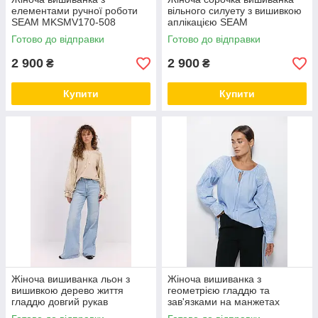
елементами ручної роботи
вільного силуету з вишивкою
SEAM MKSMV170-508
аплікацією SEAM
MKSMV316-502
Готово до відправки
Готово до відправки
2 900
2 900
₴
₴
Купити
Купити
Жіноча вишиванка льон з
Жіноча вишиванка з
вишивкою дерево життя
геометрією гладдю та
гладдю довгий рукав
зав'язками на манжетах
MKAR35177
MKAR35212