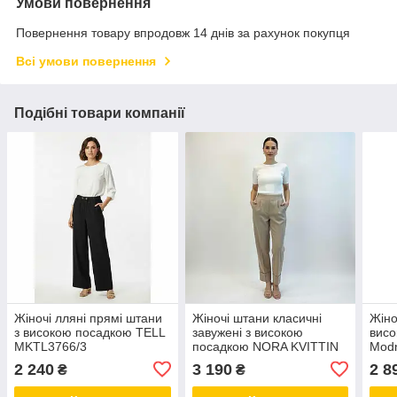
Умови повернення
Повернення товару впродовж 14 днів за рахунок покупця
Всі умови повернення
Подібні товари компанії
Жіночі лляні прямі штани
Жіночі штани класичні
Жіно
з високою посадкою TELL
завужені з високою
висо
MKTL3766/3
посадкою NORA KVITTIN
Mod
MKNK3015/5
MKN
2 240
3 190
2 8
₴
₴