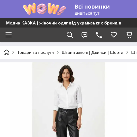
Модна КАЗКА | жіночий одяг від українських брендів
Товари та послуги
Штани жіночі | Джинси | Шорти
Шт