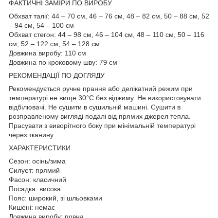
ФАКТИЧНІ ЗАМІРИ ПО ВИРОБУ
Обхват талії: 44 – 70 см, 46 – 76 см, 48 – 82 см, 50 – 88 см, 52
– 94 см, 54 – 100 см
Обхват стегон: 44 – 98 см, 46 – 104 см, 48 – 110 см, 50 – 116
см, 52 – 122 см, 54 – 128 см
Довжина виробу: 110 см
Довжина по кроковому шву: 79 см
РЕКОМЕНДАЦІЇ ПО ДОГЛЯДУ
Рекомендується ручне прання або делікатний режим при
температурі не вище 30°C без віджиму. Не використовувати
відбілювачі. Не сушити в сушильній машині. Сушити в
розправленому вигляді подалі від прямих джерел тепла.
Прасувати з виворітного боку при мінімальній температурі
через тканину.
ХАРАКТЕРИСТИКИ
Сезон: осінь/зима
Силует: прямий
Фасон: класичний
Посадка: висока
Пояс: широкий, зі шльовками
Кишені: немає
Довжина виробу: повна