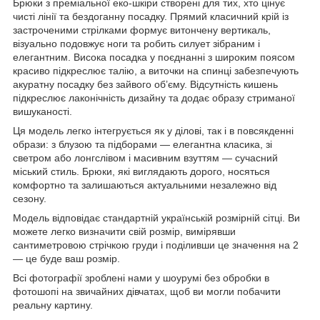
Брюки з преміальної еко-шкіри створені для тих, хто цінує
чисті лінії та бездоганну посадку. Прямий класичний крій із
застроченими стрілками формує витончену вертикаль,
візуально подовжує ноги та робить силует зібраним і
елегантним. Висока посадка у поєднанні з широким поясом
красиво підкреслює талію, а виточки на спинці забезпечують
акуратну посадку без зайвого об’єму. Відсутність кишень
підкреслює лаконічність дизайну та додає образу стриманої
вишуканості.
Ця модель легко інтегрується як у ділові, так і в повсякденні
образи: з блузою та підборами — елегантна класика, зі
светром або лонгслівом і масивним взуттям — сучасний
міський стиль. Брюки, які виглядають дорого, носяться
комфортно та залишаються актуальними незалежно від
сезону.
Модель відповідає стандартній українській розмірній сітці. Ви
можете легко визначити свій розмір, вимірявши
сантиметровою стрічкою груди і поділивши це значення на 2
— це буде ваш розмір.
Всі фотографії зроблені нами у шоурумі без обробки в
фотошопі на звичайних дівчатах, щоб ви могли побачити
реальну картину.