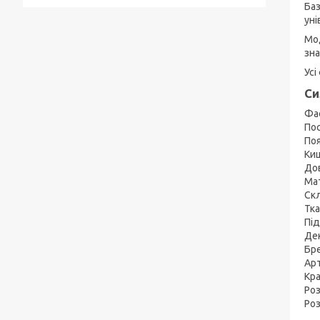
Баз
уні
Мод
зна
Усі
Си
Фа
Пос
Поя
Киш
До
Мат
Скл
Тка
Під
Дек
Бр
Ар
Кра
Роз
Роз