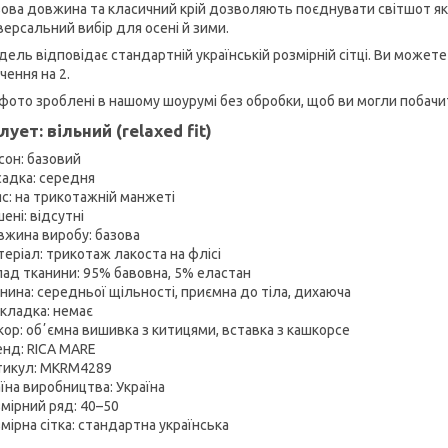
ова довжина та класичний крій дозволяють поєднувати світшот як 
версальний вибір для осені й зими.
ель відповідає стандартній українській розмірній сітці. Ви может
чення на 2.
 фото зроблені в нашому шоурумі без обробки, щоб ви могли побач
лует: вільний (relaxed fit)
сон: базовий
адка: середня
с: на трикотажній манжеті
ені: відсутні
вжина виробу: базова
еріал: трикотаж лакоста на флісі
ад тканини: 95% бавовна, 5% еластан
нина: середньої щільності, приємна до тіла, дихаюча
кладка: немає
ор: обʼємна вишивка з китицями, вставка з кашкорсе
енд: RICA MARE
тикул: MKRM4289
їна виробництва: Україна
мірний ряд: 40–50
мірна сітка: стандартна українська