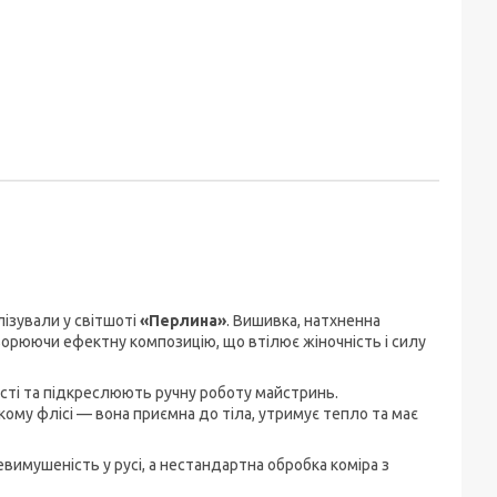
ізували у світшоті
«Перлина»
. Вишивка, натхненна
орюючи ефектну композицію, що втілює жіночність і силу
сті та підкреслюють ручну роботу майстринь.
кому флісі — вона приємна до тіла, утримує тепло та має
вимушеність у русі, а нестандартна обробка коміра з