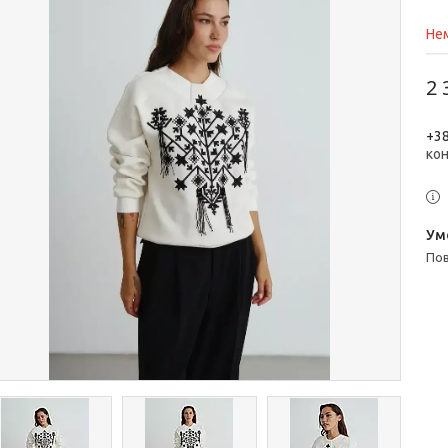
Нем
2 
+38
ко
п