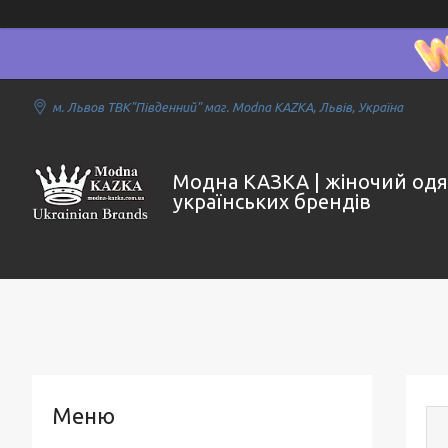
м. Львов ТВК"Південний" маг. Modna KAZKA, Львів, Україна
Модна КАЗКА | жіночий одя
українських брендів