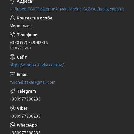
м. Львов ТВК"Південний" маг. Modna KAZKA, Львів, Україна
Мирослава
+380 (97) 729-82-35
консультант
https://modna-kazka.com.ua/
modnakazka@gmail.com
+380977298235
+380977298235
+380977298235