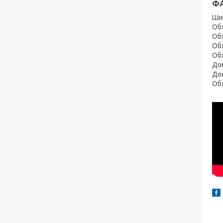
ФА
Шир
Обх
Обх
Обх
Обх
Дов
Дов
Обх