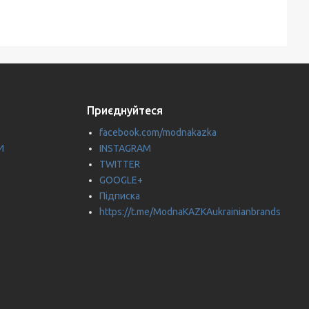
Приєднуйтеся
facebook.com/modnakazka
И
INSTAGRAM
TWITTER
GOOGLE+
Підписка
https://t.me/ModnaKAZKAukrainianbrands