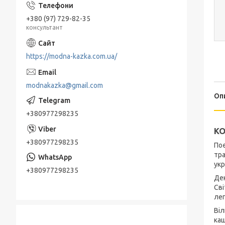
+380 (97) 729-82-35
консультант
https://modna-kazka.com.ua/
modnakazka@gmail.com
Оп
+380977298235
КО
+380977298235
Поє
тра
укр
+380977298235
Дек
Сві
лег
Віл
каш