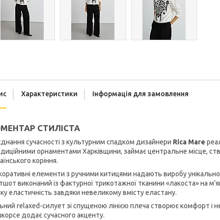
ис
Характеристики
Інформація для замовлення
МЕНТАР СТИЛІСТА
днання сучасності з культурним спадком дизайнери
Rica Mare
реал
диційними орнаментами Харківщини, займає центральне місце, ств
аїнського коріння.
оративні елементи з ручними китицями надають виробу унікально
тшот виконаний із фактурної трикотажної тканини «лакоста» на м’я
ку еластичність завдяки невеликому вмісту еластану.
ьний relaxed-силует зі спущеною лінією плеча створює комфорт і не
корсе додає сучасного акценту.