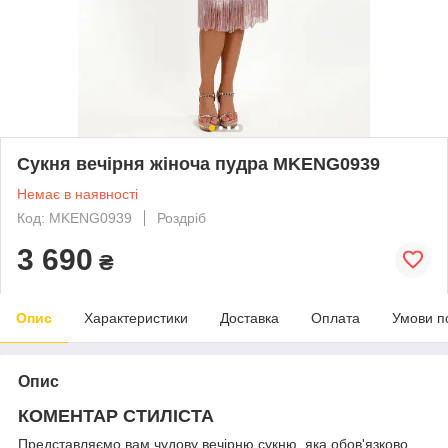
Сукня вечірня жіноча пудра MKENG0939
Немає в наявності
Код: MKENG0939
Роздріб
3 690
₴
Опис
Характеристики
Доставка
Оплата
Умови п
Опис
КОМЕНТАР СТИЛІСТА
Представляємо вам чудову вечірню сукню, яка обов'язково