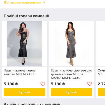
Всі умови повернення
Подібні товари компанії
Плаття жіноче чорне
Плаття жіноче сіре вечірнє
Сукн
вечірнє MKENG3059
дизайнерське Modna
MKL
KAZKA MKENG3059
5 190
5 190
2 7
₴
₴
Купити
Купити
Акційні пропозиції та новинки