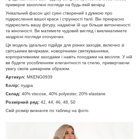
приверне захоплені погляди на будь-якій вечірці.
Унікальний фасон цієї сукні створений з думкою про
підкреслення вашої краси і стрункості талії. Він прекрасно
підкреслить вашу фігуру, надаючи їй ще більше витонченості
та жіночності. Ви матимете чудовий вигляд і викликатимете
заздрісні погляди оточуючих.
Ця модель ідеально підійде для різних заходів, включно зі
світськими вечірками, новорічними святкуваннями,
корпоративними заходами і навіть походами на весілля. У ній
ви будете уособленням елегантності та стилю, привертаючи
увагу своїм шикарним образом.
Артикул:
MKENG0939
Колір:
пудра
Склад:
40% viscose, 40% polyester, 20% elastane
Розмірний ряд:
42, 44, 46, 48, 50
Свій розмір визначте по таблиці на фото.