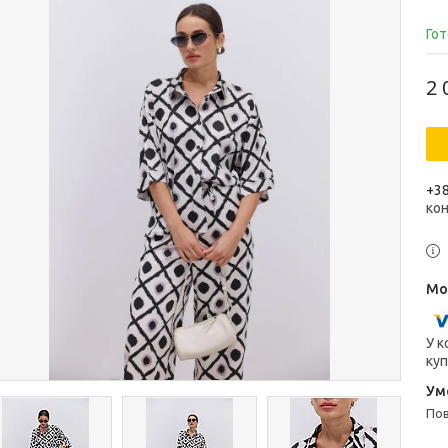
Гот
2 
+38
ко
У к
куп
п