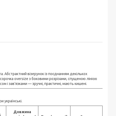
а. Абстрактний візерунок із поєднанням декількох
 сорочка oversize з боковими розрізами, спущеною лінією
ом і зав’язками — зручні, практичні, мають кишені.
и українські.
Довжина
д