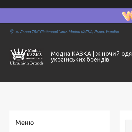
м. Львов ТВК"Південний" маг. Modna KAZKA, Львів, Україна
Модна КАЗКА | жіночий одя
українських брендів