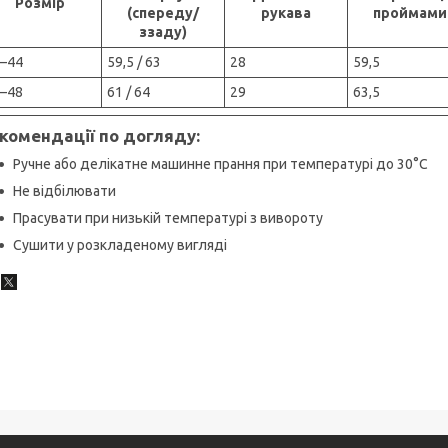
Розмір
(спереду/
рукава
проймами
ззаду)
–44
59,5 / 63
28
59,5
–48
61 / 64
29
63,5
комендації по догляду:
Ручне або делікатне машинне прання при температурі до 30°C
Не відбілювати
Прасувати при низькій температурі з вивороту
Сушити у розкладеному вигляді