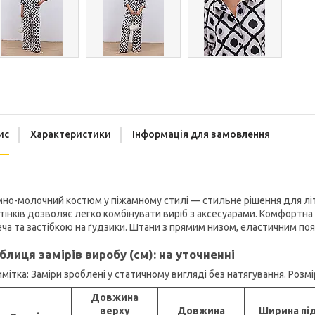
ис
Характеристики
Інформація для замовлення
но-молочний костюм у піжамному стилі — стильне рішення для літ
тінків дозволяє легко комбінувати виріб з аксесуарами. Комфортна
ча та застібкою на ґудзики. Штани з прямим низом, еластичним пояс
блиця замірів виробу (см): на уточненні
мітка: Заміри зроблені у статичному вигляді без натягування. Розмір
Довжина
верху
Довжина
Ширина пі