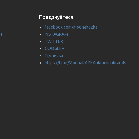
Приєднуйтеся
facebook.com/modnakazka
И
INSTAGRAM
TWITTER
GOOGLE+
Підписка
https://t.me/ModnaKAZKAukrainianbrands