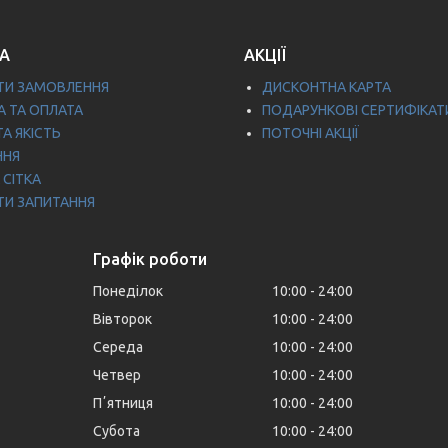
А
АКЦІЇ
ТИ ЗАМОВЛЕННЯ
ДИСКОНТНА КАРТА
 ТА ОПЛАТА
ПОДАРУНКОВІ СЕРТИФІКАТ
ТА ЯКІСТЬ
ПОТОЧНІ АКЦІЇ
ННЯ
 СІТКА
ТИ ЗАПИТАННЯ
Графік роботи
Понеділок
10:00
24:00
Вівторок
10:00
24:00
Середа
10:00
24:00
Четвер
10:00
24:00
Пʼятниця
10:00
24:00
Субота
10:00
24:00