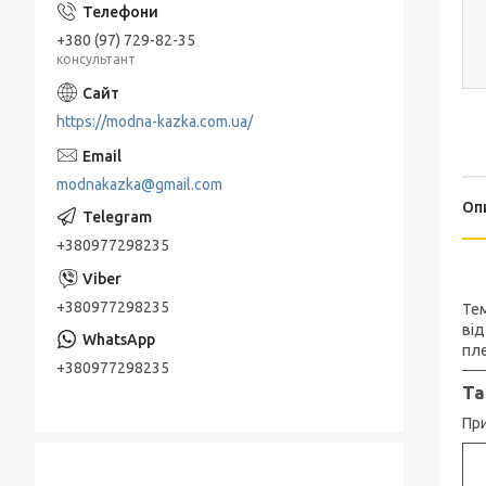
+380 (97) 729-82-35
консультант
https://modna-kazka.com.ua/
modnakazka@gmail.com
Оп
+380977298235
+380977298235
Тем
від
пле
+380977298235
Та
При