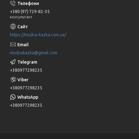
+380 (97) 729-82-35
консультант
https://modna-kazka.com.ua/
modnakazka@gmail.com
+380977298235
+380977298235
+380977298235