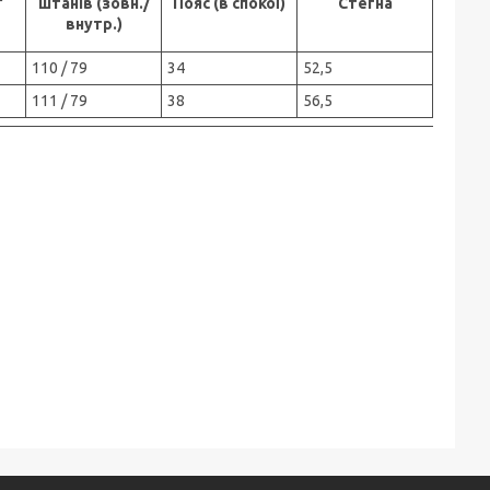
штанів (зовн./
Пояс (в спокої)
Стегна
внутр.)
110 / 79
34
52,5
111 / 79
38
56,5