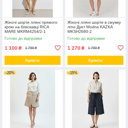
Жіночі шорти лляні прямого
Жіночі лляні шорти в смужку
крою на блискавці RICA
літні Дует Modna KAZKA
MARE MKRM4254/2-1
MKSH2680-2
Готово до відправки
Готово до відправки
1 100
1 270
₴
₴
1 790 ₴
1 790 ₴
Купити
Купити
–20%
–15%