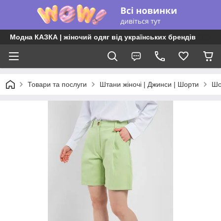
Модна КАЗКА | жіночий одяг від українських брендів
Товари та послуги
Штани жіночі | Джинси | Шорти
Шо