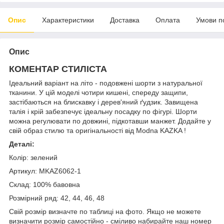
Опис
Характеристики
Доставка
Оплата
Умови п
Опис
КОМЕНТАР СТИЛІСТА
Ідеальний варіант на літо - подовжені шорти з натуральної
тканини. У цій моделі чотири кишені, спереду защипи,
застібаються на блискавку і дерев'яний ґудзик. Завищена
талія і крій забезпечує ідеальну посадку по фігурі. Шорти
можна регулювати по довжині, підкотавши манжет. Додайте у
свій образ стилю та оригінальності від Modna KAZKA !
Деталі:
Колір: зелений
Артикул: MKAZ6062-1
Склад: 100% бавовна
Розмірний ряд: 42, 44, 46, 48
Свій розмір визначте по таблиці на фото. Якщо не можете
визначити розмір самостійно - сміливо набирайте наш номер