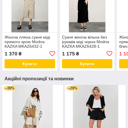
Жіноча лляна сукня міді
Сукня жіноча вільна без
Жіно
прямого крою Modna
рукавів міді чорна Modna
прям
KAZKA MKAZ6432-1
KAZKA MKAZ6428-1
блис
MKR
1 370
1 175
1 1
₴
₴
Купити
Купити
Акційні пропозиції та новинки
–39%
–29%