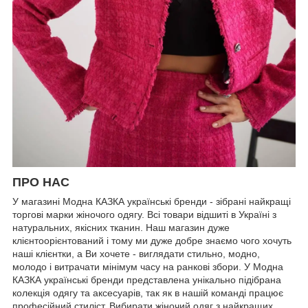
ПРО НАС
У магазині Модна КАЗКА українські бренди - зібрані найкращі
торгові марки жіночого одягу. Всі товари відшиті в Україні з
натуральних, якісних тканин. Наш магазин дуже
клієнтоорієнтований і тому ми дуже добре знаємо чого хочуть
наші клієнтки, а Ви хочете - виглядати стильно, модно,
молодо і витрачати мінімум часу на ранкові збори. У Модна
КАЗКА українські бренди представлена унікально підібрана
колекція одягу та аксесуарів, так як в нашій команді працює
професійний стиліст. Вибирати жіночий одяг з найкращих