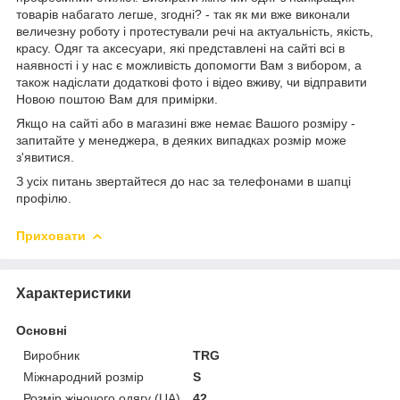
товарів набагато легше, згодні? - так як ми вже виконали
величезну роботу і протестували речі на актуальність, якість,
красу. Одяг та аксесуари, які представлені на сайті всі в
наявності і у нас є можливість допомогти Вам з вибором, а
також надіслати додаткові фото і відео вживу, чи відправити
Новою поштою Вам для примірки.
Якщо на сайті або в магазині вже немає Вашого розміру -
запитайте у менеджера, в деяких випадках розмір може
з'явитися.
З усіх питань звертайтеся до нас за телефонами в шапці
профілю.
Приховати
Характеристики
Основні
Виробник
TRG
Міжнародний розмір
S
Розмір жіночого одягу (UA)
42