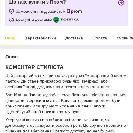
Що таке купити з Пром?
Замовлення під захистом
Доступна доставка
Опис
Характеристики
Доставка
Оплата
Умови п
Опис
КОМЕНТАР СТИЛІСТА
Цей шикарний клатч привертає увагу своїм яскравим блиском
паєток. Він стане прикрасою будь-якої вечірньої або
особливої події, додаючи вам розкоші та елегантності.
Застібка на блискавку забезпечує безпечне зберігання ваших
цінностей всередині клатча. Крім того, ремінець може бути
прикріплений для зручного носіння на плечі, або ж
відстебнутий, щоб носити клатч у руці.
Усередині клатча ви знайдете дві маленькі кишені, які
допоможуть організувати особисті речі. Це зручне і практичне
рішення для зберігання і легкого доступу до необхідних