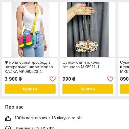
Жіноча сумка кросбоді з
Сумка-клатч жіноча
Сумк
натуральної шкіри Modna
глянцева MK8911-1
штуч
KAZKA MK090523-1
MK8
3 900
990
890
₴
₴
Купити
Купити
Про нас
100% позитивних з 13 відгуків за рік
Працює з 12.12.2013