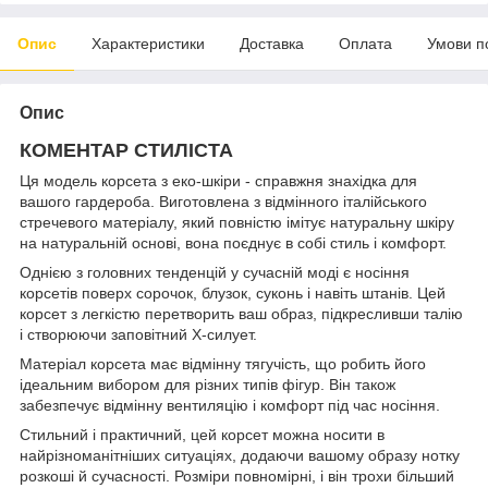
Опис
Характеристики
Доставка
Оплата
Умови п
Опис
КОМЕНТАР СТИЛІСТА
Ця модель корсета з еко-шкіри - справжня знахідка для
вашого гардероба. Виготовлена з відмінного італійського
стречевого матеріалу, який повністю імітує натуральну шкіру
на натуральній основі, вона поєднує в собі стиль і комфорт.
Однією з головних тенденцій у сучасній моді є носіння
корсетів поверх сорочок, блузок, суконь і навіть штанів. Цей
корсет з легкістю перетворить ваш образ, підкресливши талію
і створюючи заповітний X-силует.
Матеріал корсета має відмінну тягучість, що робить його
ідеальним вибором для різних типів фігур. Він також
забезпечує відмінну вентиляцію і комфорт під час носіння.
Стильний і практичний, цей корсет можна носити в
найрізноманітніших ситуаціях, додаючи вашому образу нотку
розкоші й сучасності. Розміри повномірні, і він трохи більший