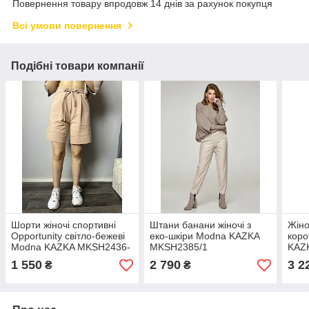
Повернення товару впродовж 14 днів за рахунок покупця
Всі умови повернення
Подібні товари компанії
Шорти жіночі спортивні
Штани банани жіночі з
Жіно
Opportunity світло-бежеві
еко-шкіри Modna KAZKA
коро
Modna KAZKA MKSH2436-
MKSH2385/1
KAZ
1
1 550
2 790
3 2
₴
₴