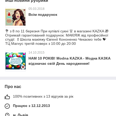
Інші новини рубрики
05.03.2018
Всім подарунок
💐 з 8 по 11 березня При купівлі сукні 👗 в магазині KAZKA 🎁
Отримай гарантований подарунок: МАКІЯЖ від професійної
студії: 💄Школа макіяжу Євгенії Кононенко Чекаємо тебе 💝
ТЦ Магнус третій поверх з 10:00 до 20:00
14.10.2015
НАМ 10 РОКІВ! Modna KAZKA - Модна КАЗКА
відзначає свій День народження!
Про нас
100% позитивних з 13 відгуків за рік
Працює з 12.12.2013
м. Львів