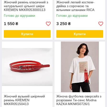
Жіночий ремінь класичний з
Жіночий легкий костюм-
натуральної цільної шкіри
двійка з сорочкою та
KREMEN MKKR053000113
вільними штанами RICA
MARE MKRM4314
Готово до відправки
Готово до відправки
1 550
3 250
₴
₴
Купити
Купити
Жіночий вузький шкіряний
Жіноча футболка оверсайз з
ремінь KREMEN
розрізами Ти-сенс Modna
MKKR05150413
KAZKA MKNK50726/1