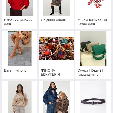
В'язаний жіночий
Спідниці жіночі
Жіночі вишиванки
одяг
| етно одяг
Взуття жіноче
ЖІНОЧА
Сумки | Клатчі |
БІЖУТЕРІЯ
Гаманці жіночі