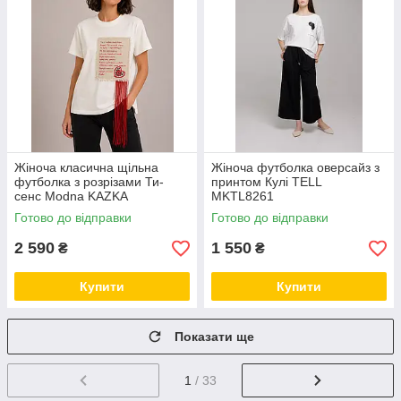
Жіноча класична щільна
Жіноча футболка оверсайз з
футболка з розрізами Ти-
принтом Кулі TELL
сенс Modna KAZKA
MKTL8261
MKNK160729
Готово до відправки
Готово до відправки
2 590
1 550
₴
₴
Купити
Купити
Показати ще
1
/ 33