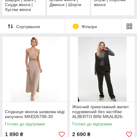
Снуди жіночі |
Джинси | Шорти
жіночі
Хустки жіночі
Сортування
0
Фільтри
Жіночий трикотажний жилет
Спідниця жіноча шовкова міді
подовжений без застібки
капучино MKED5798-30
ALBERTO BINI MKALB26-
0013
Готово до відправки
Готово до відправки
1 890
2 690
₴
₴