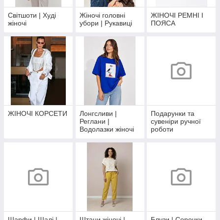
Світшоти | Худі
Жіночі головні
ЖІНОЧІ РЕМНІ І
жіночі
убори | Рукавиці
ПОЯСА
ЖІНОЧІ КОРСЕТИ
Лонгсливи |
Подарунки та
Реглани |
сувеніри ручної
Водолазки жіночі
роботи
Шарфи | Шалі |
Штани жіночі |
Блузи | Сорочки