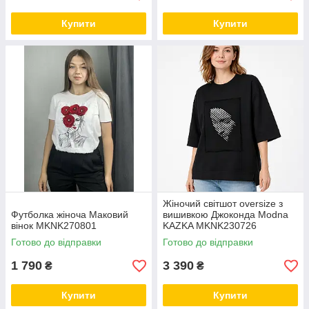
Купити
Купити
Жіночий світшот oversize з
Футболка жіноча Маковий
вишивкою Джоконда Modna
вінок MKNK270801
KAZKA MKNK230726
Готово до відправки
Готово до відправки
1 790
3 390
₴
₴
Купити
Купити