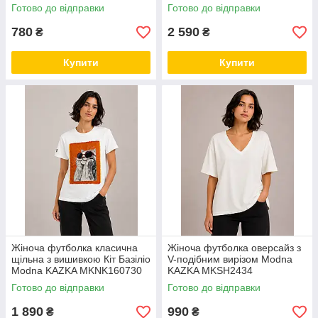
Готово до відправки
Готово до відправки
780
2 590
₴
₴
Купити
Купити
Жіноча футболка класична
Жіноча футболка оверсайз з
щільна з вишивкою Кіт Базіліо
V-подібним вирізом Modna
Modna KAZKA MKNK160730
KAZKA MKSH2434
Готово до відправки
Готово до відправки
1 890
990
₴
₴