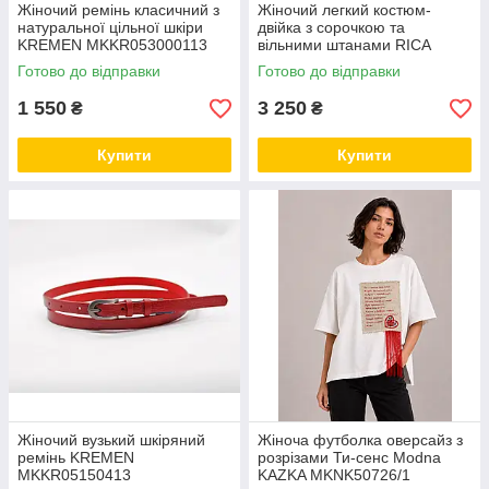
Жіночий ремінь класичний з
Жіночий легкий костюм-
натуральної цільної шкіри
двійка з сорочкою та
KREMEN MKKR053000113
вільними штанами RICA
MARE MKRM4314
Готово до відправки
Готово до відправки
1 550
3 250
₴
₴
Купити
Купити
Жіночий вузький шкіряний
Жіноча футболка оверсайз з
ремінь KREMEN
розрізами Ти-сенс Modna
MKKR05150413
KAZKA MKNK50726/1