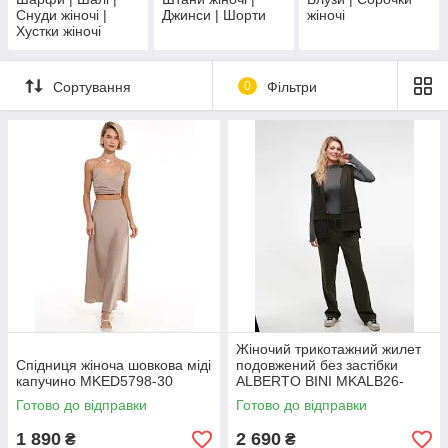
Снуди жіночі |
Джинси | Шорти
жіночі
Хустки жіночі
Сортування
0
Фільтри
Жіночий трикотажний жилет
Спідниця жіноча шовкова міді
подовжений без застібки
капучино MKED5798-30
ALBERTO BINI MKALB26-
0013
Готово до відправки
Готово до відправки
1 890
2 690
₴
₴