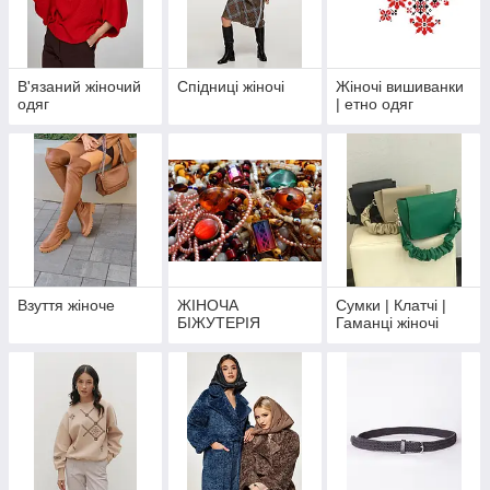
В'язаний жіночий
Спідниці жіночі
Жіночі вишиванки
одяг
| етно одяг
Взуття жіноче
ЖІНОЧА
Сумки | Клатчі |
БІЖУТЕРІЯ
Гаманці жіночі