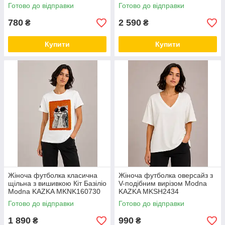
Готово до відправки
Готово до відправки
780
2 590
₴
₴
Купити
Купити
Жіноча футболка класична
Жіноча футболка оверсайз з
щільна з вишивкою Кіт Базіліо
V-подібним вирізом Modna
Modna KAZKA MKNK160730
KAZKA MKSH2434
Готово до відправки
Готово до відправки
1 890
990
₴
₴