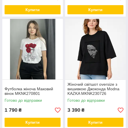
Купити
Купити
Жіночий світшот oversize з
Футболка жіноча Маковий
вишивкою Джоконда Modna
вінок MKNK270801
KAZKA MKNK230726
Готово до відправки
Готово до відправки
1 790
3 390
₴
₴
Купити
Купити