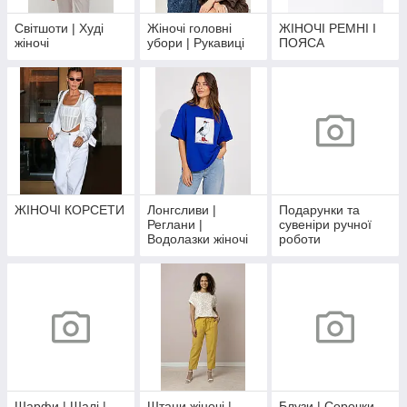
Світшоти | Худі
Жіночі головні
ЖІНОЧІ РЕМНІ І
жіночі
убори | Рукавиці
ПОЯСА
ЖІНОЧІ КОРСЕТИ
Лонгсливи |
Подарунки та
Реглани |
сувеніри ручної
Водолазки жіночі
роботи
Шарфи | Шалі |
Штани жіночі |
Блузи | Сорочки