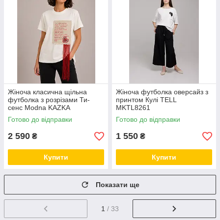
Жіноча класична щільна
Жіноча футболка оверсайз з
футболка з розрізами Ти-
принтом Кулі TELL
сенс Modna KAZKA
MKTL8261
MKNK160729
Готово до відправки
Готово до відправки
2 590
1 550
₴
₴
Купити
Купити
Показати ще
1
/ 33