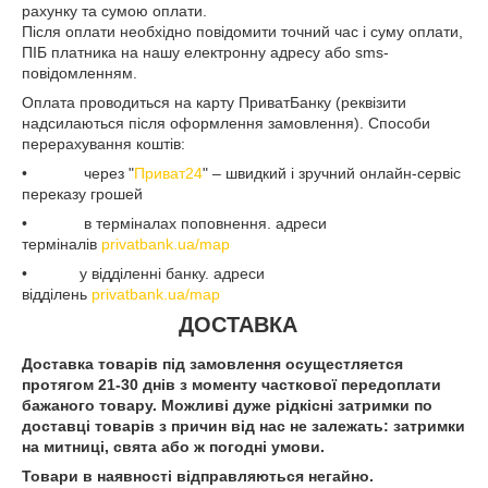
рахунку та сумою оплати.
Після оплати необхідно повідомити точний час і суму оплати,
ПІБ платника на нашу електронну адресу або sms-
повідомленням.
Оплата проводиться на карту ПриватБанку (реквізити
надсилаються після оформлення замовлення). Способи
перерахування коштів:
• через "
Приват24
" – швидкий і зручний онлайн-сервіс
переказу грошей
• в терміналах поповнення. адреси
терміналів
privatbank.ua/map
• у відділенні банку. адреси
відділень
privatbank.ua/map
ДОСТАВКА
Доставка товарів під замовлення осущестляется
протягом 21-30 днів з моменту часткової передоплати
бажаного товару. Можливі дуже рідкісні затримки по
доставці товарів з причин від нас не залежать: затримки
на митниці, свята або ж погодні умови.
Товари в наявності відправляються негайно.