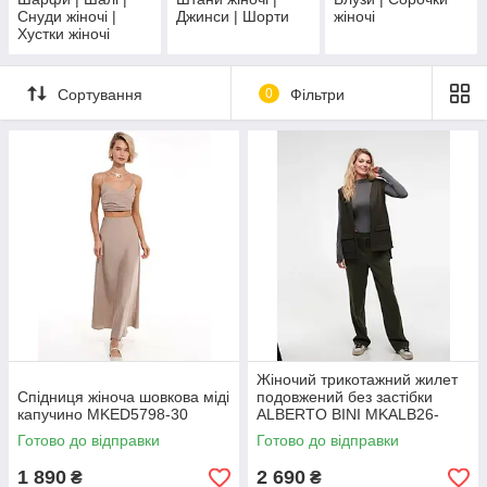
Снуди жіночі |
Джинси | Шорти
жіночі
Хустки жіночі
Сортування
0
Фільтри
Жіночий трикотажний жилет
Спідниця жіноча шовкова міді
подовжений без застібки
капучино MKED5798-30
ALBERTO BINI MKALB26-
0013
Готово до відправки
Готово до відправки
1 890
2 690
₴
₴