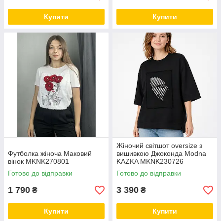
Купити
Купити
Жіночий світшот oversize з
Футболка жіноча Маковий
вишивкою Джоконда Modna
вінок MKNK270801
KAZKA MKNK230726
Готово до відправки
Готово до відправки
1 790
3 390
₴
₴
Купити
Купити