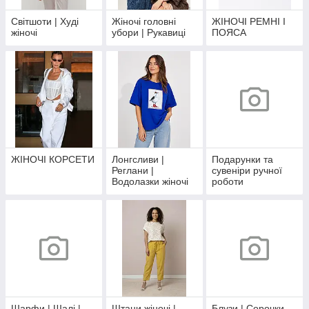
Світшоти | Худі
Жіночі головні
ЖІНОЧІ РЕМНІ І
жіночі
убори | Рукавиці
ПОЯСА
ЖІНОЧІ КОРСЕТИ
Лонгсливи |
Подарунки та
Реглани |
сувеніри ручної
Водолазки жіночі
роботи
Шарфи | Шалі |
Штани жіночі |
Блузи | Сорочки