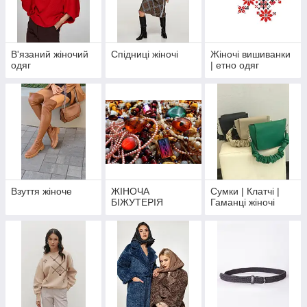
В'язаний жіночий
Спідниці жіночі
Жіночі вишиванки
одяг
| етно одяг
Взуття жіноче
ЖІНОЧА
Сумки | Клатчі |
БІЖУТЕРІЯ
Гаманці жіночі