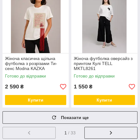
Жіноча класична щільна
Жіноча футболка оверсайз з
футболка з розрізами Ти-
принтом Кулі TELL
сенс Modna KAZKA
MKTL8261
MKNK160729
Готово до відправки
Готово до відправки
2 590
1 550
₴
₴
Купити
Купити
Показати ще
1
/ 33