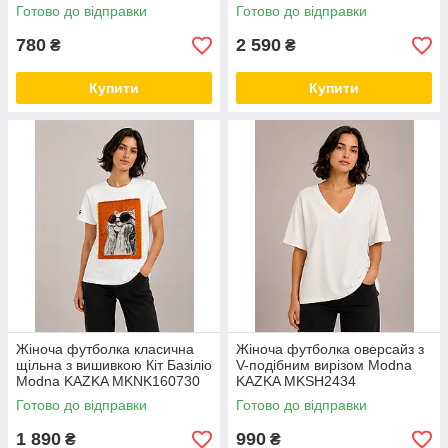
Готово до відправки
Готово до відправки
780
2 590
₴
₴
Купити
Купити
Жіноча футболка класична
Жіноча футболка оверсайз з
щільна з вишивкою Кіт Базіліо
V-подібним вирізом Modna
Modna KAZKA MKNK160730
KAZKA MKSH2434
Готово до відправки
Готово до відправки
1 890
990
₴
₴