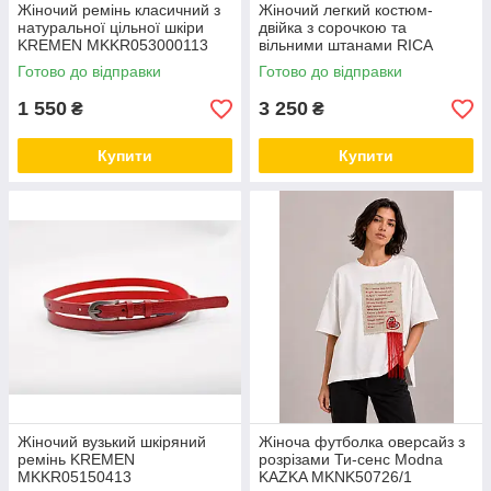
Жіночий ремінь класичний з
Жіночий легкий костюм-
натуральної цільної шкіри
двійка з сорочкою та
KREMEN MKKR053000113
вільними штанами RICA
MARE MKRM4314
Готово до відправки
Готово до відправки
1 550
3 250
₴
₴
Купити
Купити
Жіночий вузький шкіряний
Жіноча футболка оверсайз з
ремінь KREMEN
розрізами Ти-сенс Modna
MKKR05150413
KAZKA MKNK50726/1